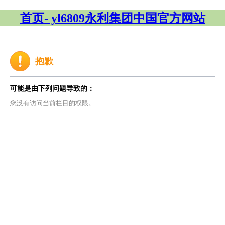
首页- yl6809永利集团中国官方网站
抱歉
可能是由下列问题导致的：
您没有访问当前栏目的权限。