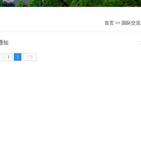
资
首页
>>
国际交流
通知
页
1
2
下页