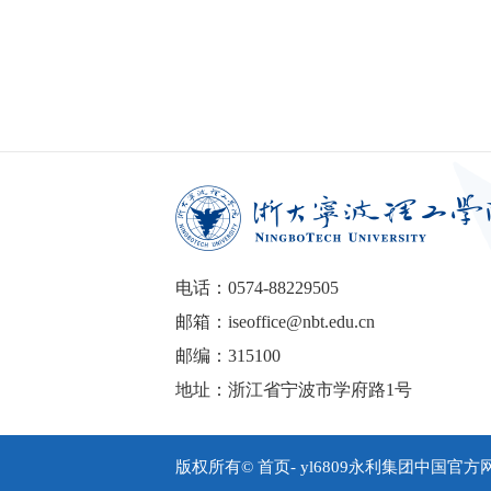
电话：0574-88229505
邮箱：iseoffice@nbt.edu.cn
邮编：315100
地址：浙江省宁波市学府路1号
版权所有© 首页- yl6809永利集团中国官方