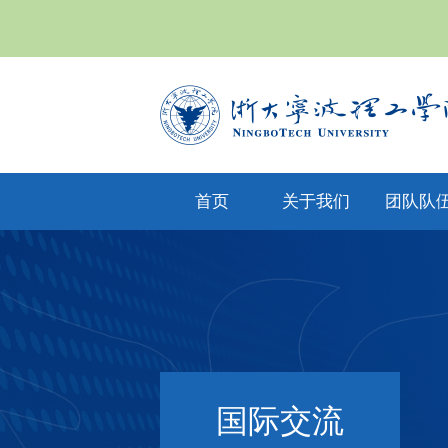
首页
关于我们
团队队
yl6809永利集
专任教
公司文化
团简介
兼职教
现任领导
教师风
机构设置
人才招
国际交流