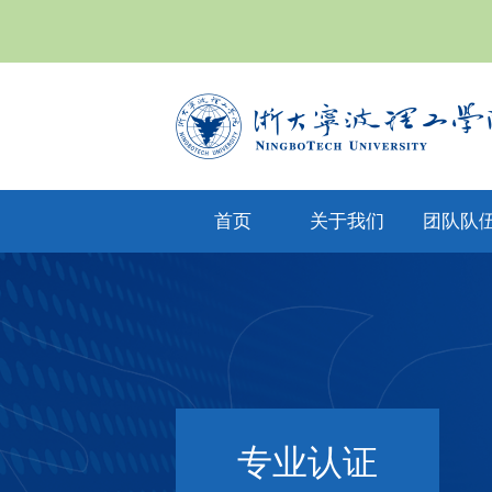
首页
关于我们
团队队
yl6809永利集
专任教
公司文化
团简介
兼职教
现任领导
教师风
机构设置
人才招
专业认证