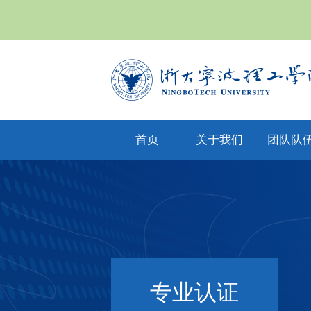
首页
关于我们
团队队
yl6809永利集
专任教
公司文化
团简介
兼职教
现任领导
教师风
机构设置
人才招
专业认证