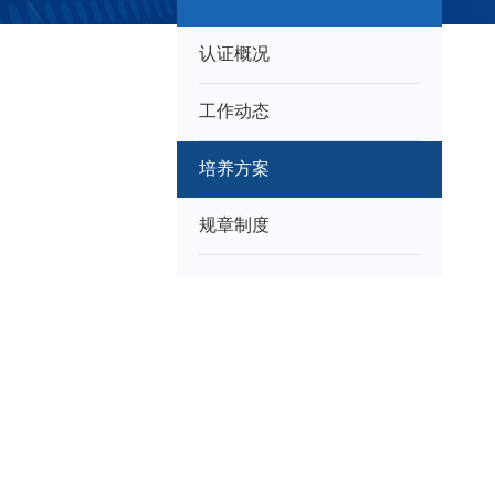
信息公开
认证概况
工作动态
培养方案
规章制度