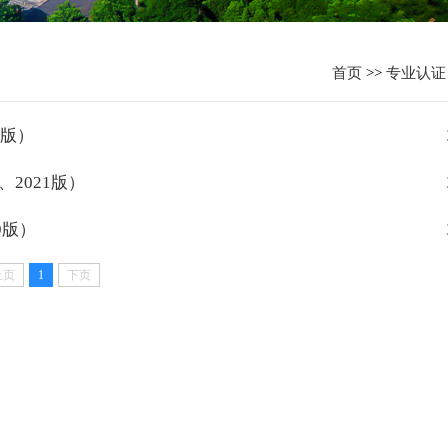
资
首页
>>
专业认证
1版）
2021版）
9版）
上页
1
下页