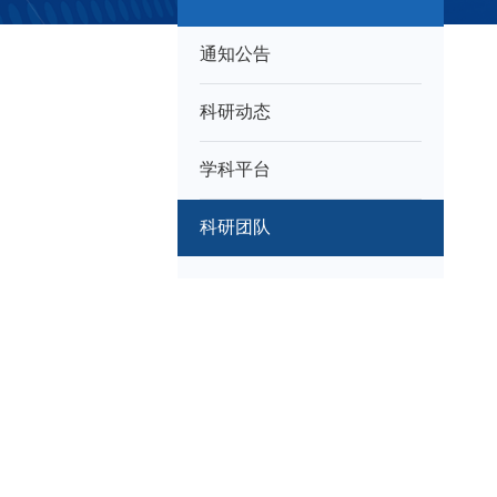
信息公开
通知公告
科研动态
学科平台
科研团队