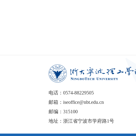
电话：0574-88229505
邮箱：iseoffice@nbt.edu.cn
邮编：315100
地址：浙江省宁波市学府路1号