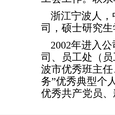
浙江宁波人，
司，硕士研究生
2002年进
司、员工处（员
波市优秀班主任
务”优秀典型个
优秀共产党员、