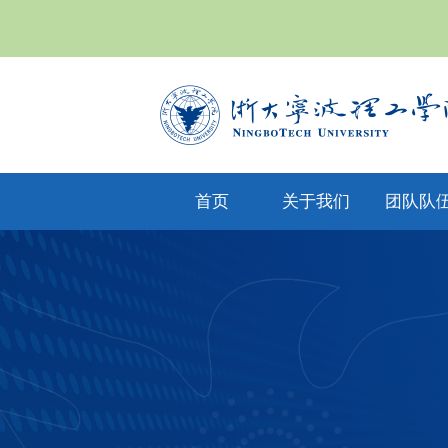
首页
关于我们
团队队
yl6809永利集
专任教
公司文化
团简介
兼职教
现任领导
教师风
机构设置
人才招