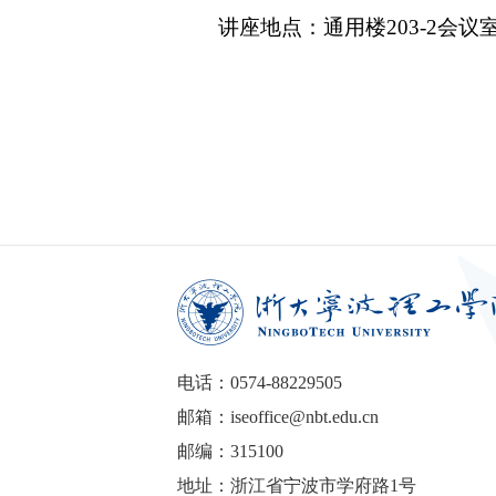
讲座地点：通用楼203-2会议
电话：0574-88229505
邮箱：iseoffice@nbt.edu.cn
邮编：315100
地址：浙江省宁波市学府路1号