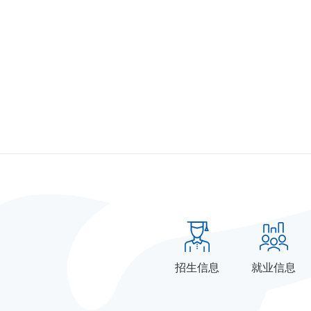
招生信息
就业信息