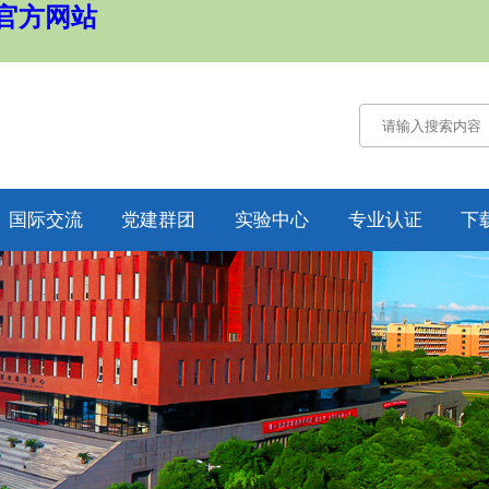
国官方网站
国际交流
党建群团
实验中心
专业认证
下
通知公告
通知公告
认证概况
交流动态
党务工作
工作动态
合作项目
工会工作
培养方案
纪委工作
规章制度