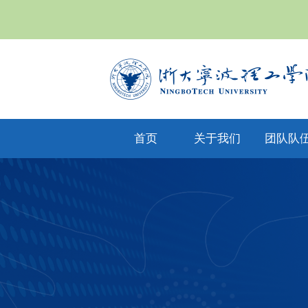
首页
关于我们
团队队
yl6809永利集
专任教
公司文化
团简介
兼职教
现任领导
教师风
机构设置
人才招