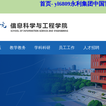
首页- yl6809永利集团中
伍
教学教务
学科科研
员工工作
人才招聘
师
通知公告
通知公告
通知公告
招生工作
授
专业设置
科研动态
学工动态
就业工作
采
教学动态
学科平台
学科竞赛
员工工作
聘
产教融合
科研团队