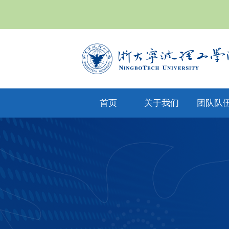
首页
关于我们
团队队
yl6809永利集
专任教
公司文化
团简介
兼职教
现任领导
教师风
机构设置
人才招