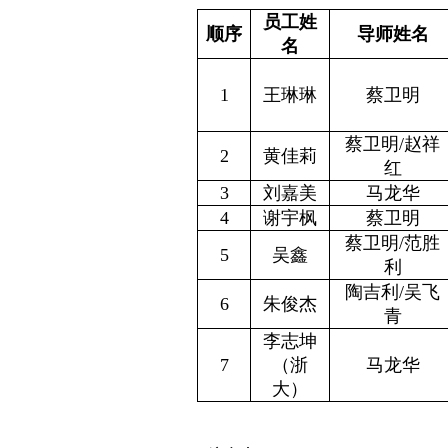
员工姓
顺序
导师姓名
名
1
王琳琳
蔡卫明
蔡卫明
/
赵祥
2
黄佳莉
红
3
刘嘉美
马龙华
4
谢宇枫
蔡卫明
蔡卫明
/
范胜
5
吴鑫
利
陶吉利
/
吴飞
6
朱俊杰
青
李志坤
7
（浙
马龙华
大）