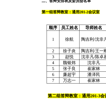
二、答辩安排表及委员会名单
第一组答辩教室：通用
201-2
会议室
顺序
员工姓名
导师姓名
1
徐航
陶吉利
/
沈非
2
徐子炎
陶吉利
/
王一
3
赵悦
沈非凡
/
陈卓
4
魏银炜
沈非凡
5
张子良
崔家林
6
廉超宇
潘泽民
7
万志一
崔家林
第二组答辩教室：通用
201-3
会