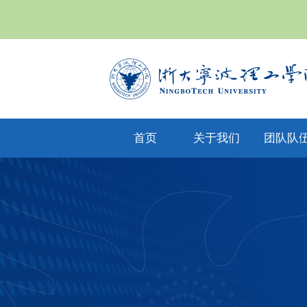
首页
关于我们
团队队
yl6809永利集
专任教
公司文化
团简介
兼职教
现任领导
教师风
机构设置
人才招