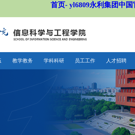
首页- yl6809永利集团中
伍
教学教务
学科科研
员工工作
人才招聘
师
通知公告
通知公告
通知公告
招生工作
授
专业设置
科研动态
学工动态
就业工作
采
教学动态
学科平台
学科竞赛
员工工作
聘
产教融合
科研团队