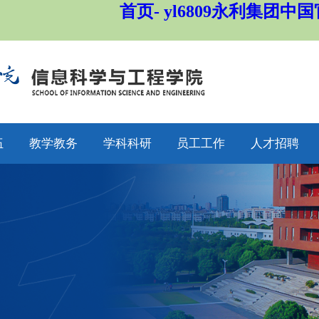
首页- yl6809永利集团中
伍
教学教务
学科科研
员工工作
人才招聘
师
通知公告
通知公告
通知公告
招生工作
授
专业设置
科研动态
学工动态
就业工作
采
教学动态
学科平台
学科竞赛
员工工作
聘
产教融合
科研团队