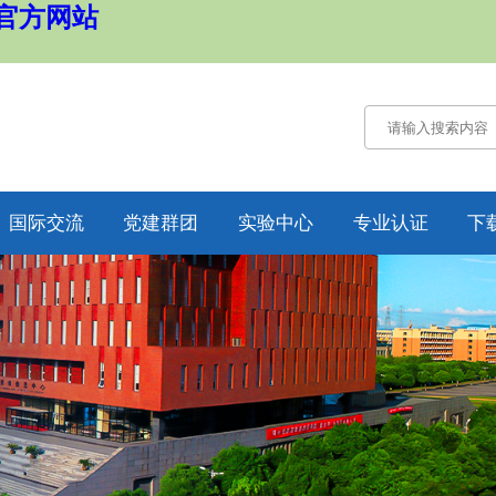
国官方网站
国际交流
党建群团
实验中心
专业认证
下
通知公告
通知公告
认证概况
交流动态
党务工作
工作动态
合作项目
工会工作
培养方案
纪委工作
规章制度