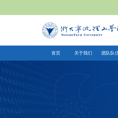
首页
关于我们
团队队
yl6809永利集
专任教
公司文化
团简介
兼职教
现任领导
教师风
机构设置
人才招