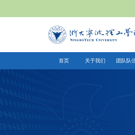
首页
关于我们
团队队
yl6809永利集
专任教
公司文化
团简介
兼职教
现任领导
教师风
机构设置
人才招