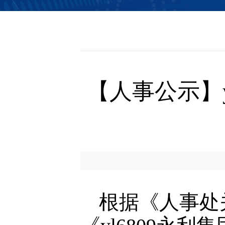
信息公开
【人事公示】y
根据《人事处