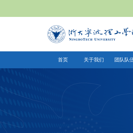
首页
关于我们
团队队
yl6809永利集
专任教
公司文化
团简介
兼职教
现任领导
教师风
机构设置
人才招