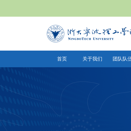
首页
关于我们
团队队
yl6809永利集
专任教
公司文化
团简介
兼职教
现任领导
教师风
机构设置
人才招