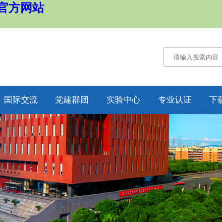
国官方网站
国际交流
党建群团
实验中心
专业认证
下
通知公告
通知公告
认证概况
交流动态
党务工作
工作动态
合作项目
工会工作
培养方案
纪委工作
规章制度