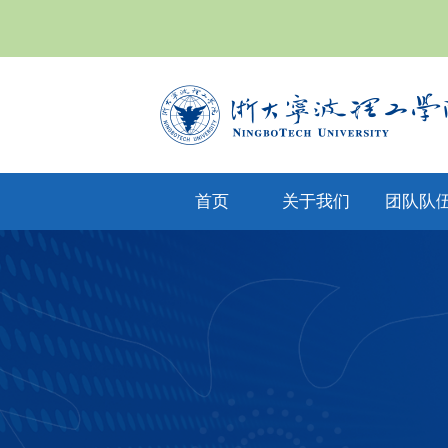
首页
关于我们
团队队
yl6809永利集
专任教
公司文化
团简介
兼职教
现任领导
教师风
机构设置
人才招