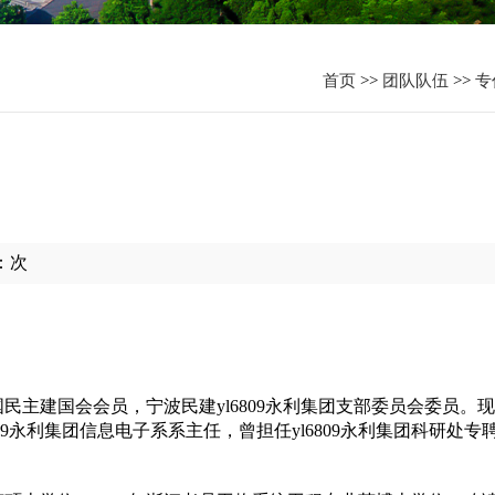
资
首页
>>
团队队伍
>>
专
：
次
民主建国会会员，宁波民建yl6809永利集团支部委员会委员。
09永利集团信息电子系系主任，曾担任yl6809永利集团科研处专