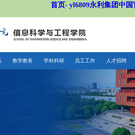
首页- yl6809永利集团中
伍
教学教务
学科科研
员工工作
人才招聘
师
通知公告
通知公告
通知公告
招生工作
授
专业设置
科研动态
学工动态
就业工作
采
教学动态
学科平台
学科竞赛
员工工作
聘
产教融合
科研团队