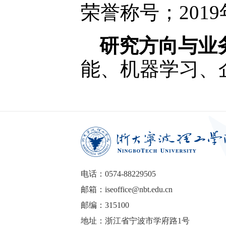
荣誉称号；20
研究方向与业
能、机器学习、
电话：0574-88229505
邮箱：iseoffice@nbt.edu.cn
邮编：315100
地址：浙江省宁波市学府路1号