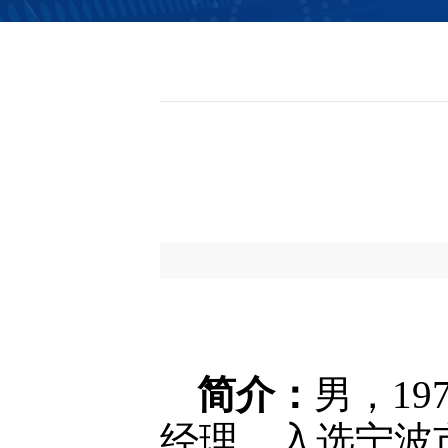
信息公开
简介：
男，19
经理。入选宁波