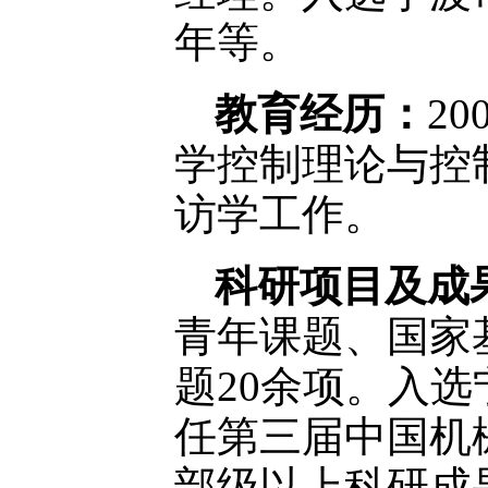
年等。
教育经历：
2
学控制理论与控制
访学工作。
科研项目及成
青年课题、国家
题20余项。入
任第三届中国机
部级以上科研成