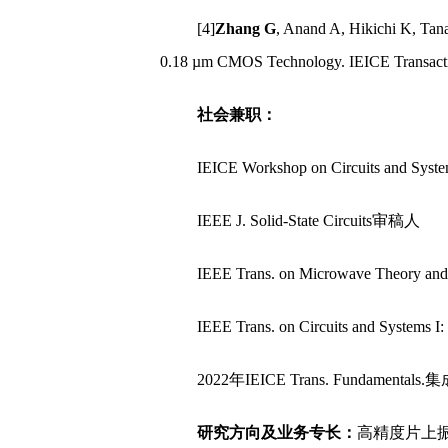
[4]
Zhang G
, Anand A, Hikichi K, Tan
0.18 µm CMOS Technology. IEICE Transact
社会兼职：
IEICE Workshop on Circuits and 
IEEE J. Solid-State Circuits审稿人
IEEE Trans. on Microwave Theory 
IEEE Trans. on Circuits and Systems
2022年IEICE Trans. Fundamen
研究方向及业务专长：
高精度片上振