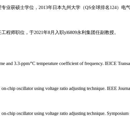
专业获硕士学位，2013年日本九州大学（QS全球排名124）电
职位，于2021年8月入职yl6809永利集团任副教授。
time and 3.3-ppm/°C temperature coefficient of frequency. IEICE Transa
hip oscillator using voltage ratio adjusting technique. IEEE Journal
-chip oscillator using voltage ratio adjusting technique. Symposiu