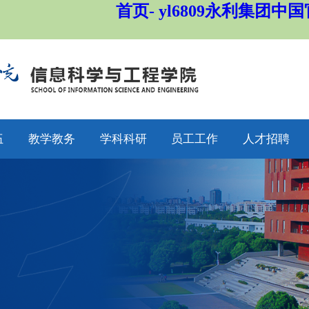
首页- yl6809永利集团中
伍
教学教务
学科科研
员工工作
人才招聘
师
通知公告
通知公告
通知公告
招生工作
授
专业设置
科研动态
学工动态
就业工作
采
教学动态
学科平台
学科竞赛
员工工作
聘
产教融合
科研团队