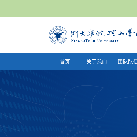
首页
关于我们
团队队
yl6809永利集
专任教
公司文化
团简介
兼职教
现任领导
教师风
机构设置
人才招