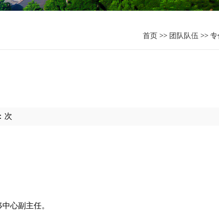
资
首页
>>
团队队伍
>>
专
：
次
移中心副主任。