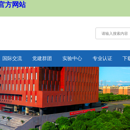
国官方网站
国际交流
党建群团
实验中心
专业认证
下
通知公告
通知公告
认证概况
交流动态
党务工作
工作动态
合作项目
工会工作
培养方案
纪委工作
规章制度