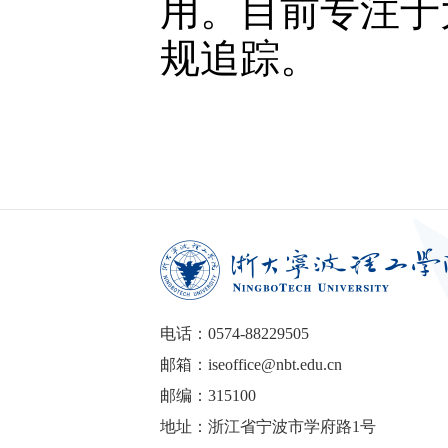
用。目前专注于
规追踪。
电话：0574-88229505
邮箱：iseoffice@nbt.edu.cn
邮编：315100
地址：浙江省宁波市学府路1号