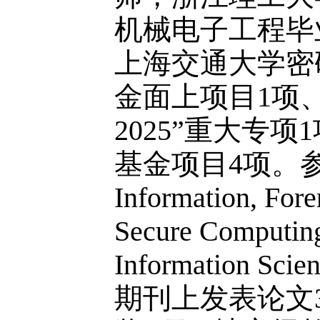
机械电子工程毕业
上海交通大学密
金面上项目1项
2025”重大专
基金项目4项。参与省
Information, For
Secure Computing
Information Sc
期刊上发表论文