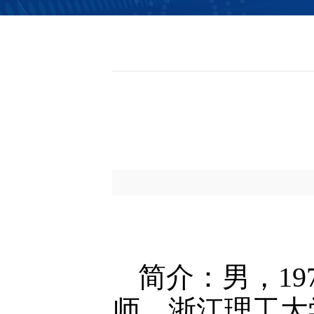
信息公开
简介：男，1
师，浙江理工大