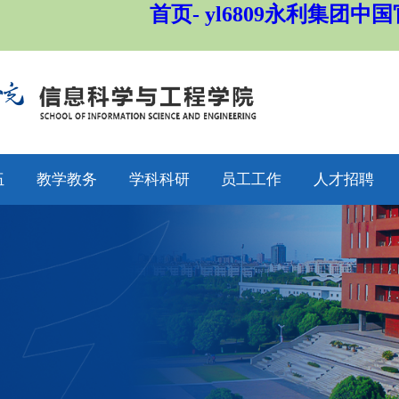
首页- yl6809永利集团中
伍
教学教务
学科科研
员工工作
人才招聘
师
通知公告
通知公告
通知公告
招生工作
授
专业设置
科研动态
学工动态
就业工作
采
教学动态
学科平台
学科竞赛
员工工作
聘
产教融合
科研团队