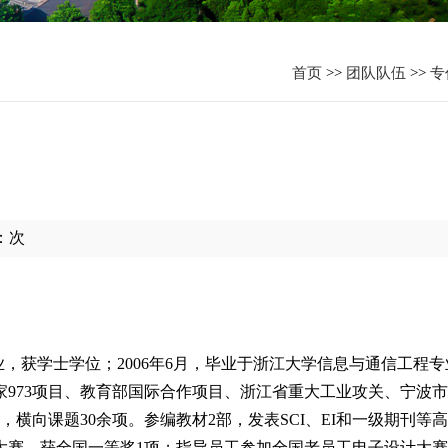
资
首页
>>
团队队伍
>>
专
：
次
专业，获学士学位；2006年6月，毕业于浙江大学信息与通信工程
家973项目、教育部国际合作项目、浙江省重大工业攻关、宁波
向课题30余项。参编教材2部，发表SCI、EI和一级期刊等高
件大赛，获全国一等奖1项；指导员工参加全国老员工电子设计大