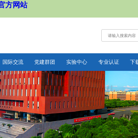
国官方网站
国际交流
党建群团
实验中心
专业认证
下
通知公告
通知公告
认证概况
交流动态
党务工作
工作动态
合作项目
工会工作
培养方案
纪委工作
规章制度