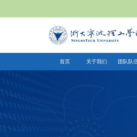
首页
关于我们
团队队
yl6809永利集
专任教
公司文化
团简介
兼职教
现任领导
教师风
机构设置
人才招