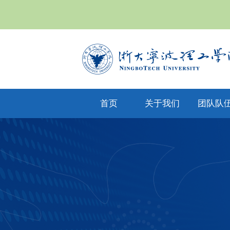
首页
关于我们
团队队
yl6809永利集
专任教
公司文化
团简介
兼职教
现任领导
教师风
机构设置
人才招