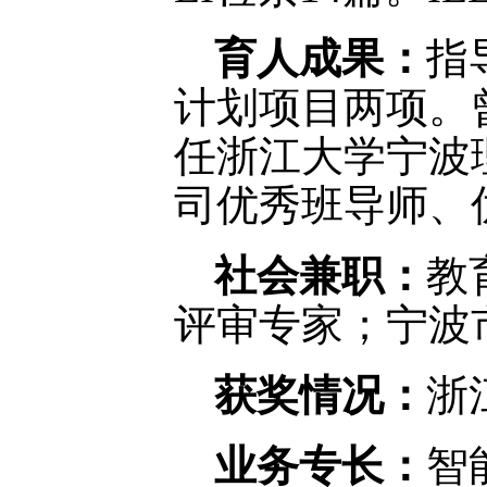
育人成果：
指
计划项目两项。
任浙江大学宁波
司优秀班导师、
社会兼职：
教
评审专家；
宁波
获奖情况：
浙
业务专长：
智