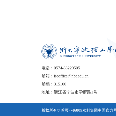
电话：0574-88229505
邮箱：iseoffice@nbt.edu.cn
邮编：315100
地址：浙江省宁波市学府路1号
版权所有© 首页- yl6809永利集团中国官方