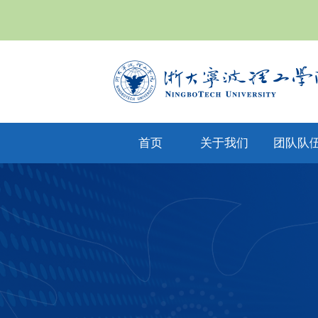
首页
关于我们
团队队
yl6809永利集
专任教
公司文化
团简介
兼职教
现任领导
教师风
机构设置
人才招