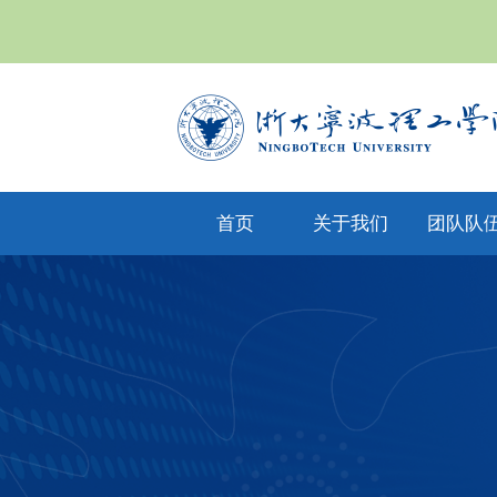
首页
关于我们
团队队
yl6809永利集
专任教
公司文化
团简介
兼职教
现任领导
教师风
机构设置
人才招