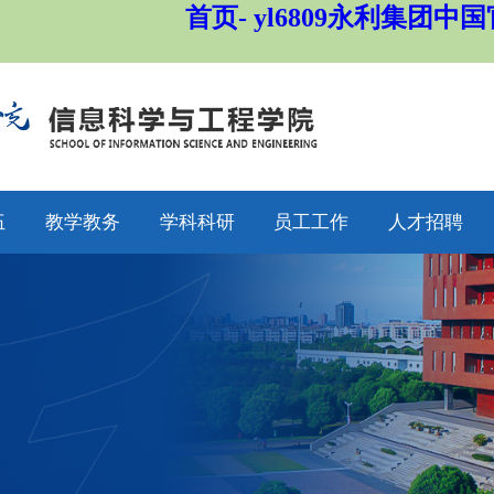
首页- yl6809永利集团中
伍
教学教务
学科科研
员工工作
人才招聘
师
通知公告
通知公告
通知公告
招生工作
授
专业设置
科研动态
学工动态
就业工作
采
教学动态
学科平台
学科竞赛
员工工作
聘
产教融合
科研团队