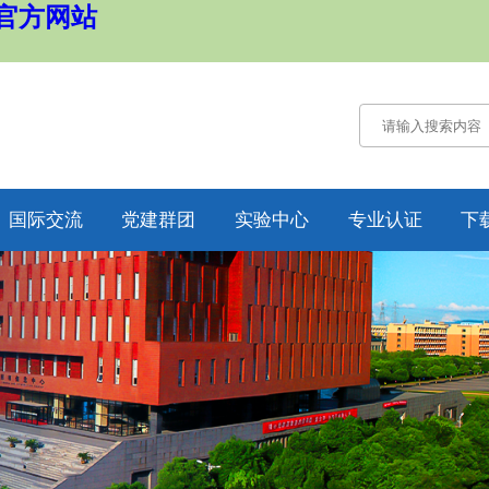
国官方网站
国际交流
党建群团
实验中心
专业认证
下
通知公告
通知公告
认证概况
交流动态
党务工作
工作动态
合作项目
工会工作
培养方案
纪委工作
规章制度