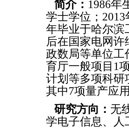
简介：
1986
学士学位；201
年毕业于哈尔滨
后在国家电网许
政数局等单位工作
育厅一般项目1
计划等多项科研
其中7项量产应用
研究方向：
无
学电子信息、人