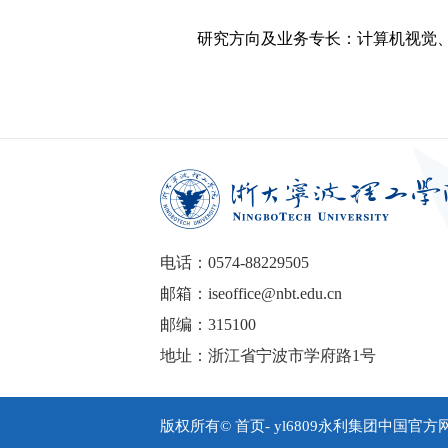
研究方向及业务专长：计算机视觉
电话：0574-88229505
邮箱：iseoffice@nbt.edu.cn
邮编：315100
地址：浙江省宁波市学府路1号
版权所有© 首页- yl6809永利集团中国官方