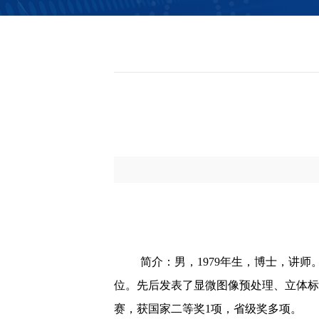
信息公开
简介：男，1979年生，博士，讲师
位。先后发表了显微图像预处理、立体标定
赛，获国家二等奖1项，省级奖多项。