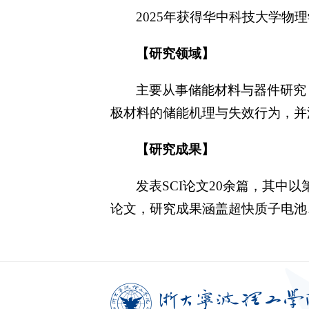
2025年获得华中科技大学物
【研究领域】
主要从事储能材料与器件研究
极材料的储能机理与失效行为，并
【
研究成果
】
发表SCI论文20余篇，其中以第一作者在Sc
论文，研究成果涵盖超快质子电池