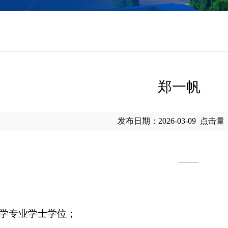
郑一帆
发布日期：2026-03-09
点击量
理学专业学士学位；