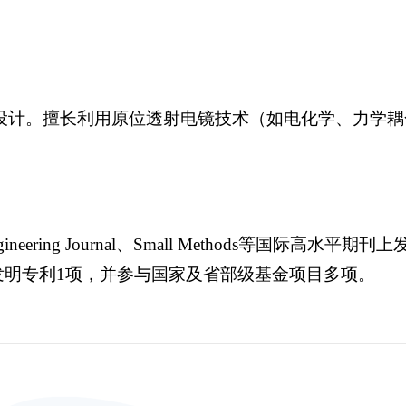
设计。擅长利用原位透射电镜技术（如电化学、力学耦
gineering Journal、Small Methods等国际高水平期刊
明专利1项，并参与国家及省部级基金项目多项。