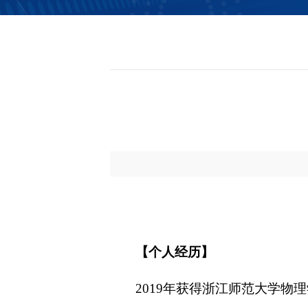
信息公开
【个人经历】
2019年获得浙江师范大学物