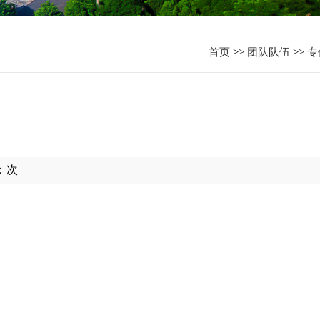
资
首页
>>
团队队伍
>>
专
：
次