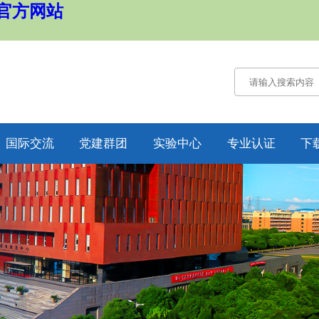
国官方网站
国际交流
党建群团
实验中心
专业认证
下
通知公告
通知公告
认证概况
交流动态
党务工作
工作动态
合作项目
工会工作
培养方案
纪委工作
规章制度