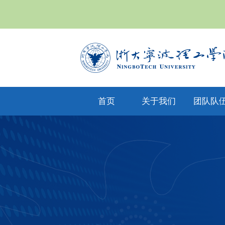
首页
关于我们
团队队
yl6809永利集
专任教
公司文化
团简介
兼职教
现任领导
教师风
机构设置
人才招