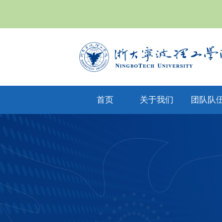
首页
关于我们
团队队
yl6809永利集
专任教
公司文化
团简介
兼职教
现任领导
教师风
机构设置
人才招