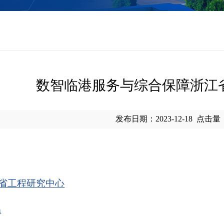
数智临港服务与综合保障浙江
发布日期：2023-12-18
点击量
省工程研究中心
m