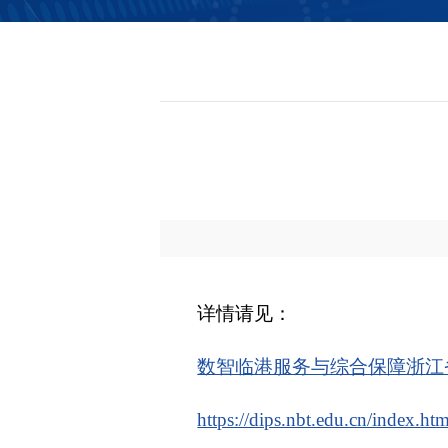
信息公开
详情请见：
数智临港服务与综合保障浙江
https://dips.nbt.edu.cn/index.ht