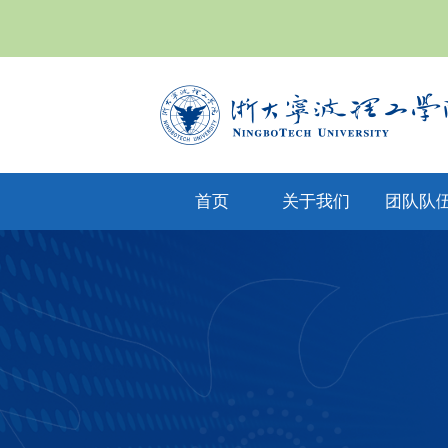
首页
关于我们
团队队
yl6809永利集
专任教
公司文化
团简介
兼职教
现任领导
教师风
机构设置
人才招