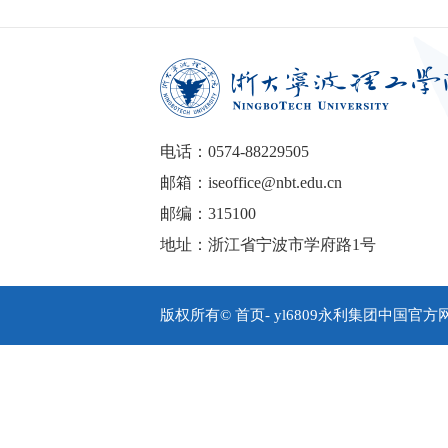
电话：0574-88229505
邮箱：iseoffice@nbt.edu.cn
邮编：315100
地址：浙江省宁波市学府路1号
版权所有© 首页- yl6809永利集团中国官方