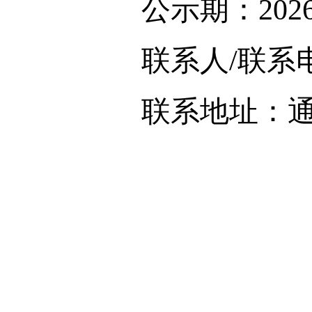
公示期：
20
联系人
/联系电
联系地址：