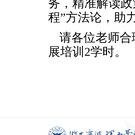
务，精准解读政
程”方法论，助
请各位老师合
展培训2学时。