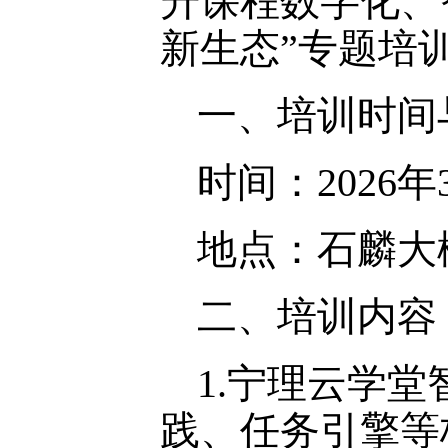
升课程数字化、
新生态”专题培
一、培训时间
时间：2026年3
地点：石麟大楼
二、培训内容
1.宁理云学
践、任务引擎等