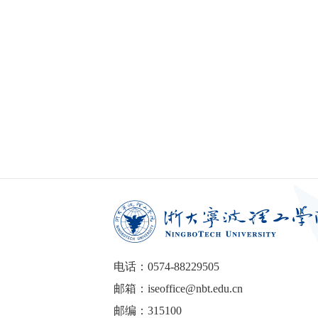
电话：0574-88229505
邮箱：iseoffice@nbt.edu.cn
邮编：315100