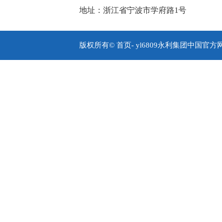
地址：浙江省宁波市学府路1号
版权所有© 首页- yl6809永利集团中国官方