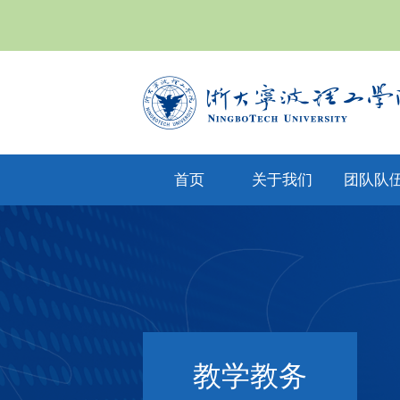
首页
关于我们
团队队
yl6809永利集
专任教
公司文化
团简介
兼职教
现任领导
教师风
机构设置
人才招
教学教务