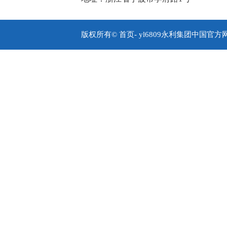
版权所有© 首页- yl6809永利集团中国官方