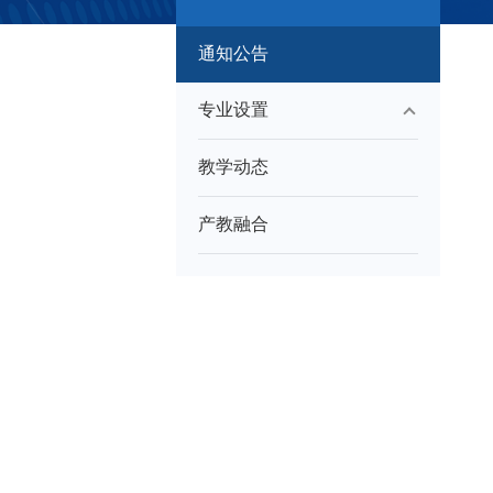
信息公开
通知公告
专业设置
教学动态
产教融合