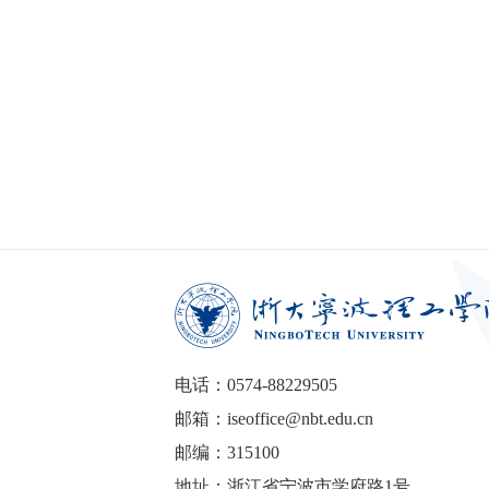
电话：0574-88229505
邮箱：iseoffice@nbt.edu.cn
邮编：315100
地址：浙江省宁波市学府路1号