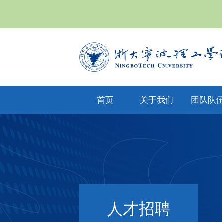
首页
关于我们
团队队
yl6809永利集
专任教
公司文化
团简介
兼职教
现任领导
教师风
机构设置
人才招
人才招聘